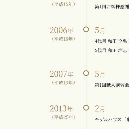
（平成15年）
第1回お客様感
2006
5
年
月
（平成18年）
4代目 和田 全
5代目 和田 浩
2007
5
年
月
（平成19年）
第1回職人講習会
2013
2
年
月
（平成25年）
モデルハウス「泉