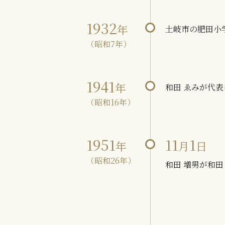
1932
年
土岐市の肥田小
（昭和7年）
1941
年
和田 ゑみが代
（昭和16年）
1951
11
1
年
月
日
（昭和26年）
和田 増男が和