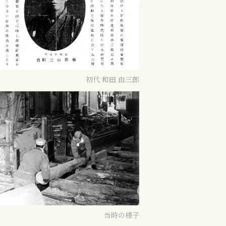
初代 和田 由三郎
当時の様子