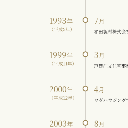
1993
7
年
月
（平成5年）
和田製材株式会
1999
3
年
月
（平成11年）
戸建注文住宅事
2000
4
年
月
（平成12年）
ワダハウジング
2003
8
年
月