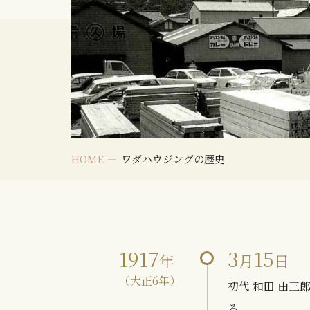
HOME
ワダハウジングの歴史
1917
3
15
年
月
日
（大正6年）
初代 和田 由
る。