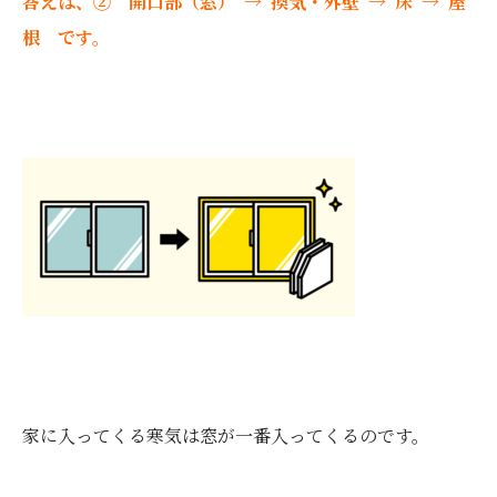
答えは、② 開口部（窓） → 換気・外壁 → 床 → 屋
根 です。
家に入ってくる寒気は窓が一番入ってくるのです。