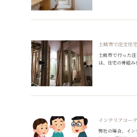
ししながらサーキ
に持って […]
土岐市で注文住
土岐市で行った注
は、住宅の骨組み
の開始前に、職人
や現場・ […]
インテリアコー
弊社の場合、イン