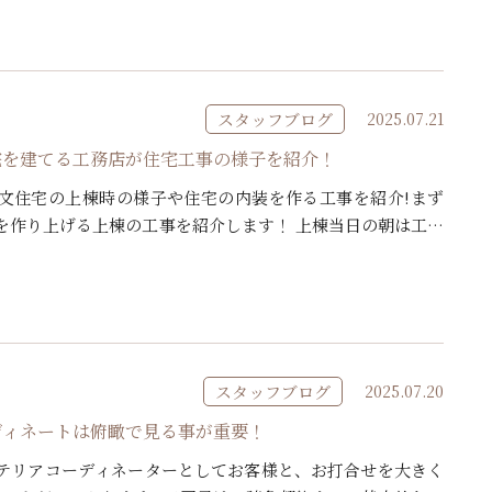
ュレーターを回して洗濯物を乾かしたり、コインランドリー
スタッフブログ
2025.07.21
宅を建てる工務店が住宅工事の様子を紹介！
文住宅の上棟時の様子や住宅の内装を作る工事を紹介!まず
を作り上げる上棟の工事を紹介します！ 上棟当日の朝は工事
達と工務店の監督が現場に集まり朝礼。工事のスケジュール
スタッフブログ
2025.07.20
ディネートは俯瞰で見る事が重要！
テリアコーディネーターとしてお客様と、お打合せを大きく