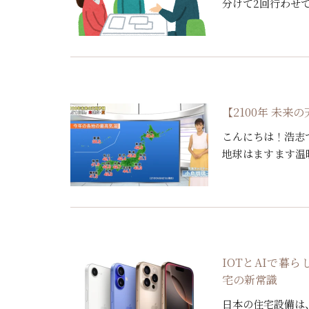
分けて2回行わせ
様を全て決定して
の内容 […]
【2100年 未
こんにちは！浩志
地球はますます温
す。 環境省の「2
[…]
IOTとAIで暮
宅の新常識
日本の住宅設備は