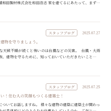
績和田製材株式会社和田浩志 家を建てるにあたって、まず最
らないことは何でしょうか？ 「土地を持って […]
スタッフブログ
2025.07.27
と建物を守りましょう。
な天候不順が続くと怖いのは台風などの災害。 台風・大雨
族、建物を守るために、知っておいていただきたいことをま
や土砂崩れのリスクがある場所もあります。停電や断水な
スタッフブログ
2025.07.25
ない！住む人の笑顔もつくる建築士！
についてお話しますね。 様々な建物の建築に建築士が関わっ
士が具体的にどのようなお仕事をしているのか、ご存じでな