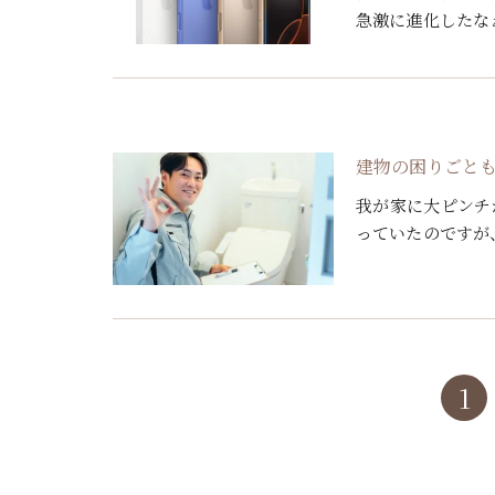
急激に進化したな
思います。 今では
て […]
建物の困りごと
我が家に大ピンチ
っていたのですが
止まらなくなりま
[…]
1