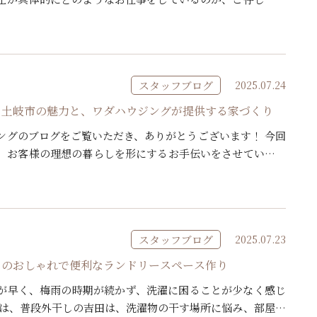
ないでしょうか。 建築士とは、建築物設計や工事監理に携わ
スタッフブログ
2025.07.24
！土岐市の魅力と、ワダハウジングが提供する家づくり
ングのブログをご覧いただき、ありがとうございます！ 今回
、お客様の理想の暮らしを形にするお手伝いをさせていただ
県土岐市。そして、この土岐市で長年、地域のお客様に寄り
スタッフブログ
2025.07.23
りのおしゃれで便利なランドリースペース作り
が早く、梅雨の時期が続かず、洗濯に困ることが少なく感じ
間は、普段外干しの吉田は、洗濯物の干す場所に悩み、部屋干