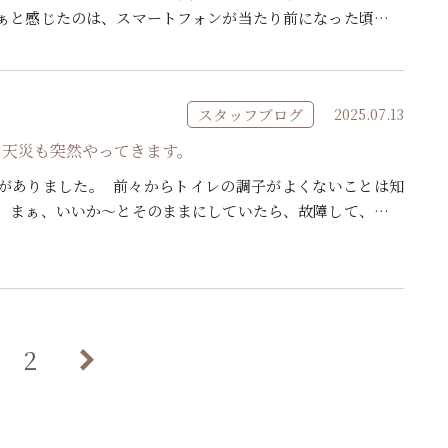
ぁと感じたのは、スマートフォンが当たり前になった頃だと
、IOT・AIを活用したスマートホームが新たな住宅設備とし
スタッフブログ
2025.07.13
も天災も突然やってきます。
がありました。 前々からトイレの調子がよくないことは知
、まぁ、いいか～とそのままにしていたら、故障して、水が
した。あふれる水をとめることができず仕方ないので、水
2