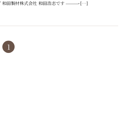
田製材株式会社 和田浩志です ———̵ […]
1