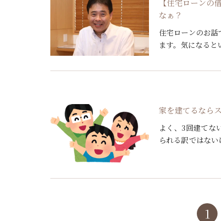
【住宅ローンの
なぁ？
住宅ローンのお話
ます。気になると
く高額な買い物で
くわず […]
家を建てるなら
よく、3回建てな
られる訳ではない
しょうか？その為
は、電気に […]
1