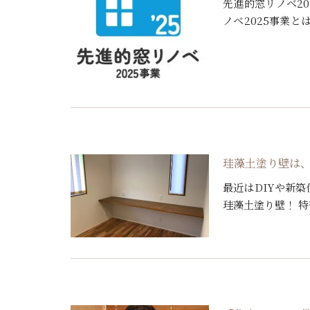
先進的窓リノベ2
ノベ2025事業
の断熱性能を高め
金 […]
珪藻土塗り壁は
最近はDIYや新
珪藻土塗り壁！ 
させることが出来
補修 […]