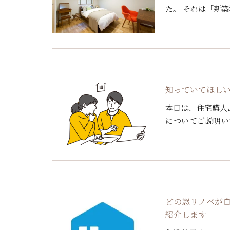
た。 それは「新
内容でした。 と
と、1 […]
知っていてほし
本日は、住宅購入
についてご説明い
す。 民間住宅ロ
宅ローン […]
どの窓リノベが
紹介します