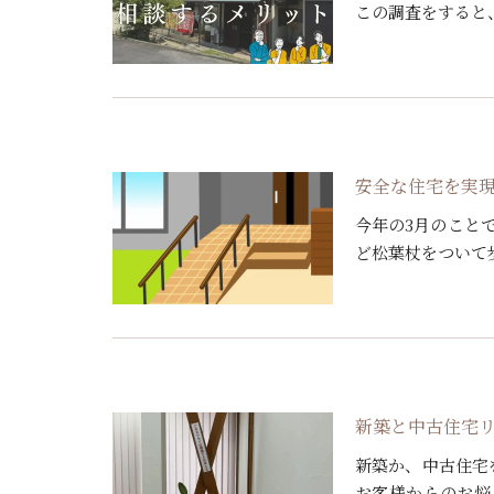
この調査をすると
うかをプロの目でみ
安全な住宅を実
今年の3月のこと
ど松葉杖をついて
勾配が急で、運動
でした […]
新築と中古住宅
新築か、中古住宅
お客様からのお悩