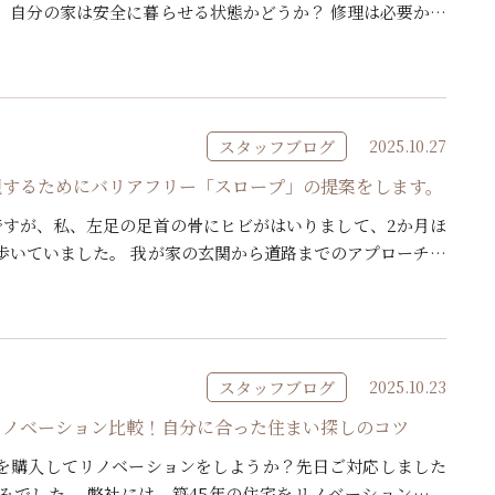
、自分の家は安全に暮らせる状態かどうか？ 修理は必要かど
て判断をしていきます。 どこが悪いかを把握して工 […]
スタッフブログ
2025.10.27
現するためにバリアフリー「スロープ」の提案をします。
ですが、私、左足の足首の骨にヒビがはいりまして、2か月ほ
歩いていました。 我が家の玄関から道路までのアプローチは
神経のない私は、松葉杖をついてでも上ることができません
スタッフブログ
2025.10.23
リノベーション比較！自分に合った住まい探しのコツ
を購入してリノベーションをしようか？先日ご対応しました
みでした。 弊社には、築45年の住宅をリノベーションして