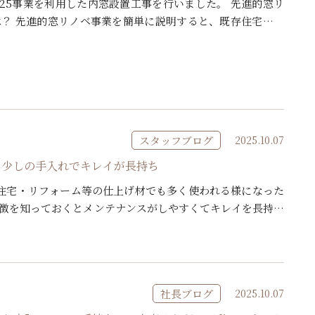
025事業を利用した内窓設置工事を行いました。 先進的窓リ
とは？ 先進的窓リノベ事業を簡単に説明すると、既存住宅の窓
るリフォーム（リノベーション）に対して、国が高額な補助
スタッフブログ
2025.10.07
、少しの手入れでキレイが長持ち
築住宅・リフォーム等の仕上げ材でも多く使われる様になった
特徴を知っておくとメンテナンスがしやすくてキレイを長持ち
ます。 調湿機能などもあり快適に過ごせる一方、壁紙と違い
社長ブログ
2025.10.07