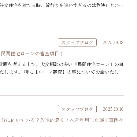
築注文住宅を建てる時、流行りを追いすぎるのは危険」という
ても賛成に1票！ 特に内装。流行りのみで内装を決定していく
スタッフブログ
2025.10.18
い民間住宅ローンの審査項目！
計画を考える上で、大変相談の多い『民間住宅ローン』の事
たします。 特に【ローン審査】の事についてお話いたしま
ーンの審査について 国土交通省が毎年公表している「民間住
スタッフブログ
2025.10.16
自分に向いている？先進的窓リノベを利用した施工事例を