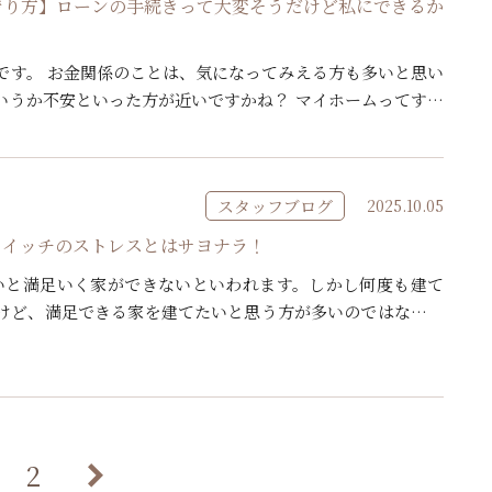
借り方】ローンの手続きって大変そうだけど私にできるか
です。 お金関係のことは、気になってみえる方も多いと思い
いうか不安といった方が近いですかね？ マイホームってすご
す。貯金で現金払いができればいいのですが、そんな方はご
スタッフブログ
2025.10.05
スイッチのストレスとはサヨナラ！
いと満足いく家ができないといわれます。しかし何度も建て
けど、満足できる家を建てたいと思う方が多いのではないで
の1つのヒントになる事をお伝えしたいと思います。 今回
2