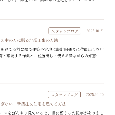
向上させた住宅がございます。 なかなかリノベーションのモ
スタッフブログ
2025.10.21
考え中の方に贈る地縄工事の方法
家を建てる前に縄で建築予定地に設計図通りに位置出しを行
有・確認する作業と、位置出しに使える昔ながらの知恵を紹
時期としては、地鎮祭を行う前や家の解体が終わって土地が平
スタッフブログ
2025.10.20
すぎない！新築注文住宅を建てる方法
ースをぼんやり見ていると、目に留まった記事がありまし