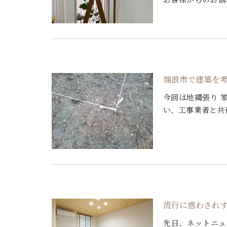
耐震性と断熱性を
デルハ […]
瑞浪市で建築を
今回は地縄張り 
い、工事業者と共
介します。 行う
らな状態 […]
流行に惑わされ
先日、ネットニュ