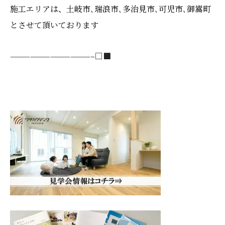
施工エリアは、土岐市､瑞浪市､多治見市､可児市､御嵩町
とさせて頂いております
————————————–□■