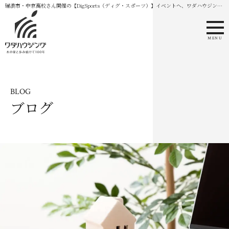
瑞浪市・中京高校さん開催の【DigSports（ディグ・スポーツ）】イベントへ、ワダハウジング
が協賛参加してきました
MENU
BLOG
ブログ