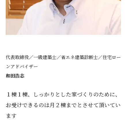
代表取締役／一級建築士／
省エネ建築診断士／
住宅ロー
ンアドバイザー
和田浩志
１棟１棟、
しっかりとした
家づくりのために、
お受けできるのは
月２棟までとさせて頂いてい
ます