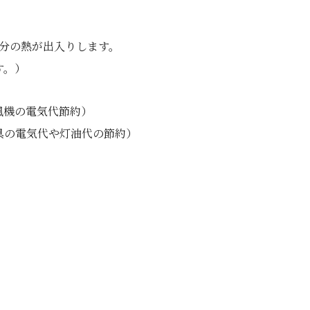
。
分の熱が出入りします。
す。）
風機の電気代節約）
具の電気代や灯油代の節約）